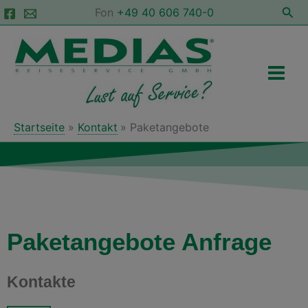
Zum
Suc
Fon
+49 40 606 740-0
Inhalt
Main
springen
Men
Startseite
Kontakt
Paketangebote
Paketangebote Anfrage
Kontakte