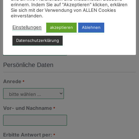
erinnern. Indem Sie auf "Akzeptieren" klicken, erklären
Sie sich mit der Verwendung von ALLEN Cookies
Projektbezeichnung
einverstanden.
Einstellungen
akzeptieren
Ablehnen
Medias Kundennummer
Datenschutzerklärung
Persönliche Daten
Anrede
*
Vor- und Nachname
*
Erbitte Antwort per:
*