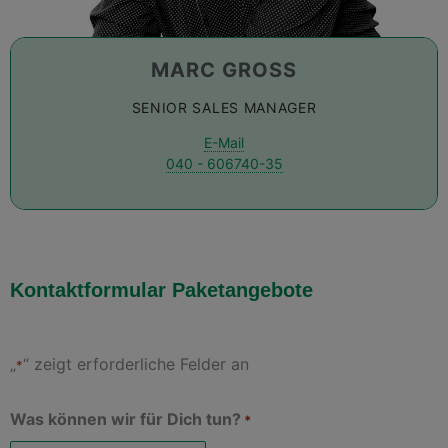
MARC GROSS
SENIOR SALES MANAGER
E-Mail
040 - 606740-35
Kontaktformular Paketangebote
„
“ zeigt erforderliche Felder an
*
TT
TT
Was können wir für Dich tun?
*
Punkt
Punkt