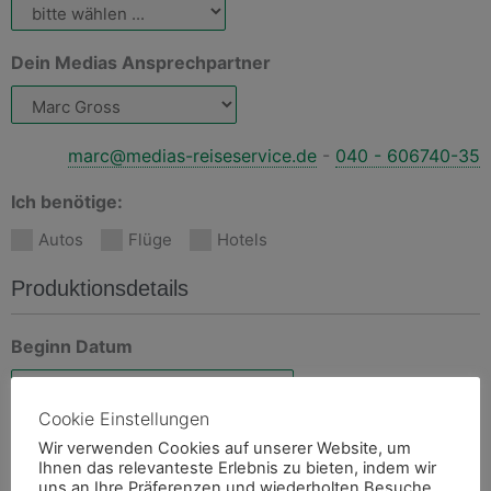
MM
MM
Punkt
Punkt
Dein Medias Ansprechpartner
JJJJ
JJJJ
marc@medias-reiseservice.de
-
040 - 606740-35
Ich benötige:
Autos
Flüge
Hotels
Produktionsdetails
Beginn Datum
Cookie Einstellungen
Ende Datum
Wir verwenden Cookies auf unserer Website, um
Ihnen das relevanteste Erlebnis zu bieten, indem wir
uns an Ihre Präferenzen und wiederholten Besuche