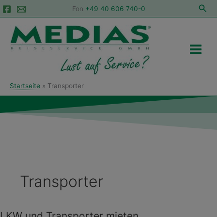
Zum
Suc
Fon
+49 40 606 740-0
Inhalt
Main
springen
Menu
Startseite
Transporter
Transporter
LKW und Transporter mieten
LKW