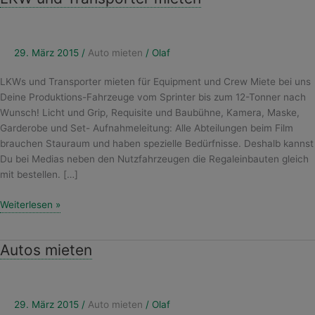
und
Transporter
mieten
29. März 2015
/
Auto mieten
/
Olaf
LKWs und Transporter mieten für Equipment und Crew Miete bei uns
Deine Produktions-Fahrzeuge vom Sprinter bis zum 12-Tonner nach
Wunsch! Licht und Grip, Requisite und Baubühne, Kamera, Maske,
Garderobe und Set- Aufnahmeleitung: Alle Abteilungen beim Film
brauchen Stauraum und haben spezielle Bedürfnisse. Deshalb kannst
Du bei Medias neben den Nutzfahrzeugen die Regaleinbauten gleich
mit bestellen. […]
Weiterlesen »
Autos mieten
Autos
mieten
29. März 2015
/
Auto mieten
/
Olaf