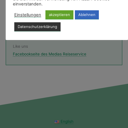
22763 Hamburg, Germany
einverstanden.
Einstellungen
akzeptieren
Ablehnen
Fon
+49 40 606740-0
Montag - Freitag 9 bis 19 Uhr
Datenschutzerklärung
E-Mail & Ansprechpartner
Like uns
Facebookseite des Medias Reiseservice
English