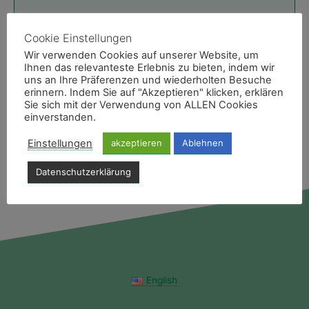
Fon
+49 40 606740-0
Cookie Einstellungen
Montag - Freitag 9 bis 19 Uhr
Wir verwenden Cookies auf unserer Website, um
E-Mail & Ansprechpartner
Ihnen das relevanteste Erlebnis zu bieten, indem wir
uns an Ihre Präferenzen und wiederholten Besuche
erinnern. Indem Sie auf "Akzeptieren" klicken, erklären
Like uns
Sie sich mit der Verwendung von ALLEN Cookies
einverstanden.
Facebookseite des Medias Reiseservice
Einstellungen
akzeptieren
Ablehnen
Datenschutzerklärung
English