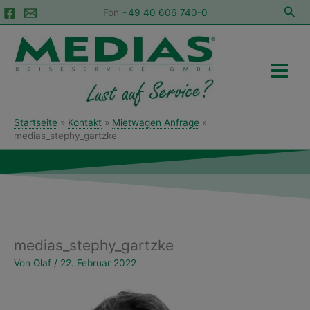
Zum
Suc
Fon
+49 40 606 740-0
Inhalt
Main
springen
Menu
Startseite
Kontakt
Mietwagen Anfrage
medias_stephy_gartzke
medias_stephy_gartzke
Von
Olaf
/
22. Februar 2022